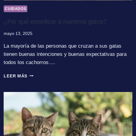
CUIDADOS
¿Por qué esterilizar a nuestros gatos?
mayo 13, 2025
La mayoría de las personas que cruzan a sus gatas
tienen buenas intenciones y buenas expectativas para
todos los cachorros….
¿POR
LEER MÁS
QUÉ
ESTERILIZAR
A
NUESTROS
GATOS?