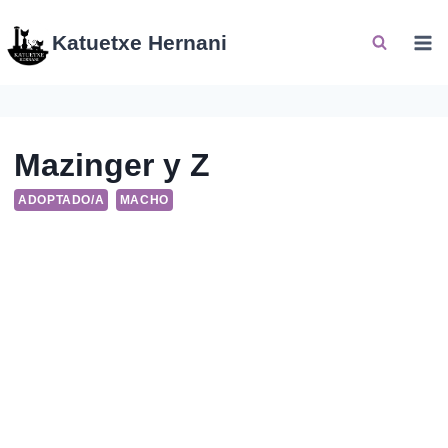
Saltar
al
Katuetxe Hernani
contenido
Mazinger y Z
ADOPTADO/A
MACHO