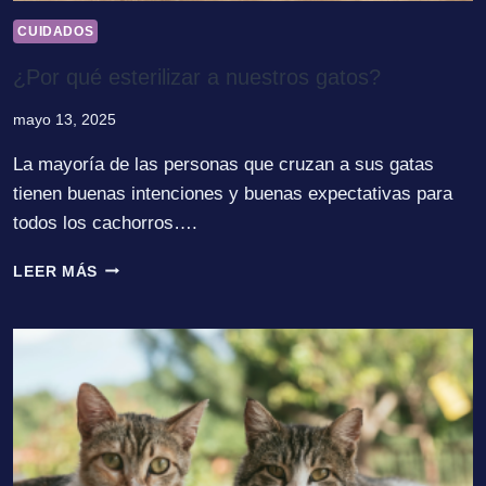
CUIDADOS
¿Por qué esterilizar a nuestros gatos?
mayo 13, 2025
La mayoría de las personas que cruzan a sus gatas
tienen buenas intenciones y buenas expectativas para
todos los cachorros….
¿POR
LEER MÁS
QUÉ
ESTERILIZAR
A
NUESTROS
GATOS?