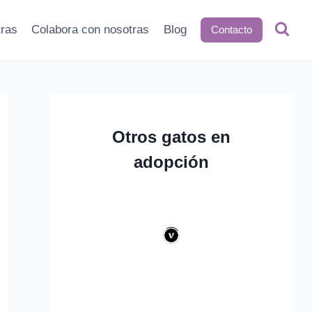
tras
Colabora con nosotras
Blog
Contacto
Otros gatos en
adopción
ecién rescatado