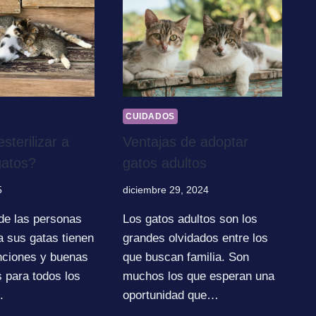
CUIDADOS
sterilizar a
Ventajas de adoptar
gatos?
gatos adultos
5
diciembre 29, 2024
de las personas
Los gatos adultos son los
a sus gatas tienen
grandes olvidados entre los
nciones y buenas
que buscan familia. Son
 para todos los
muchos los que esperan una
.
oportunidad que…