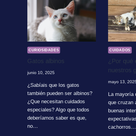
CURIOSIDADES
CUIDADOS
Gatos albinos
¿Por qué e
nuestros 
junio 10, 2025
mayo 13, 202
¿Sabíais que los gatos
también pueden ser albinos?
La mayoría 
¿Que necesitan cuidados
que cruzan 
especiales? Algo que todos
buenas inte
deberíamos saber es que,
expectativas
no…
cachorros…