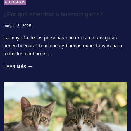
CUIDADOS
¿Por qué esterilizar a nuestros gatos?
mayo 13, 2025
La mayoría de las personas que cruzan a sus gatas
tienen buenas intenciones y buenas expectativas para
todos los cachorros….
¿POR
LEER MÁS
QUÉ
ESTERILIZAR
A
NUESTROS
GATOS?